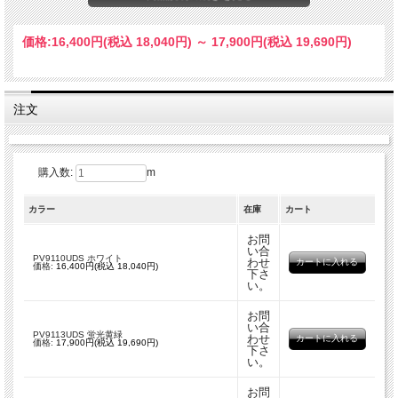
■製品の特長
価格:
16,400円
(税込 18,040円)
～
17,900円
(税込 19,690円)
・シート内部に高密度のキューブコーナー素子を配し、ほぼ100%の反射面を実現
（従来のプリズム型三面体キューブは60%程度）
・ 蛍光色で薄暮時、曇天時にも一般色より高い視認性を実現
注文
■プリズム型反射シートの構造
プリズム型反射シートは特殊なキューブコーナーレンズで、入射光を光源方向に反
射する再帰性反射シートです。
購入数:
m
■製品情報
カラー
在庫
カート
■ファブリケーションラインについて
お問
い合
プリズム型反射シートには流れ方向に一定の間隔で、１mm程のファブリケーショ
PV9110UDS ホワイト
わせ
価格:
16,400円(税込 18,040円)
ンライン（つなぎのライン）があります。
下さ
い。
（PX8400UDSシリーズの場合1370mm間隔）
ファブリケーションラインは、シートの製造工程上発生するものです。
お問
い合
PV9113UDS 蛍光黄緑
わせ
価格:
17,900円(税込 19,690円)
下さ
【サンプルのご依頼について】
い。
こちらはA5サイズ程度のサンプルのご用意が可能です。
ご依頼に関しては順次、対応致します。
お問