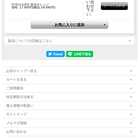
サンプルに関しては納期のご連絡や送り状No,のご連絡などは行っておりません。
い合
PV9114UDS 蛍光オレンジ
何卒ご了承頂ければと思います。
わせ
価格:
17,900円(税込 19,690円)
下さ
い。
※切り売りの場合は１梱包送料全国￥1,800-（税抜き：沖縄・離島を除く）になり
ます。
-------------------------------------------------------------------------------------
返品についての詳細はこちら
■感圧粘着剤とは
感圧型接着剤（PSA：Pressure-Sensitive Adhesive）とは、一般的に**「粘着剤」**
と呼ばれているもののことです。身近な例では、セロハンテープ、ポストイット
（付箋）、梱包用テープ、スマートフォンの画面固定などに使われています。
お店のトップへ戻る
この接着剤の最大の特徴は、水や熱、溶剤などを使わずに、「指で押す程度の軽い
圧力」を加えるだけで瞬時に接着するという点にあります。
カートを見る
感圧型接着剤には、他の接着剤（瞬間接着剤やボンドなど）にはない多くの利点が
ご利用案内
あります。
特定商取引法表示
即効性: 貼り合わせた瞬間に強度が出るため、乾燥や硬化を待つ「養生時間」が不
要で、すぐに次の作業に移れます。
個人情報の取扱い
作業の簡便さ: 溶剤を混ぜたり、加熱したりする設備が不要です。
サイトマップ
テープ状であれば、手を汚さず均一な厚みで貼ることが可能です。
メルマガ登録
再剥離性（剥がせる）: 設計次第で「しっかり貼れるのに、剥がすときは糊残りが
お問い合わせ
少なく綺麗に剥がれる」という性質を持たせることができます（付箋や養生テープ
など）。