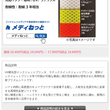
価格:16,400円(税込 18,040円)
～
17,900円(税込 19,690円)
商品説明
UV硬化型インクジェットプリンタ、ラテックスインクジェットプリンタ、溶剤イ
ンクジェットプリンタ等で印刷が可能な裏面に感圧型接着剤が塗布された再帰性反
射プリズムシートです。
シート内部に高密度のキューブコーナー反射素子を配し、入射光を光源方向に反射
する再帰性反射シートです。
特に輝度が高く、ヘッドライト等を受けて明るく輝き、また広角性に優れ、夜間の
安全確保等に活用できます。
蛍光色は、昼間（特に薄暮時）の視認性をより高めています。
▼ 商品説明の続きを見る ▼