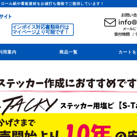
トロール紙や看板資材をお値打ち価格でご提供しています！
インボイス対応書類発行は
マイページより可能です！
利用案内
商品一覧
カートを