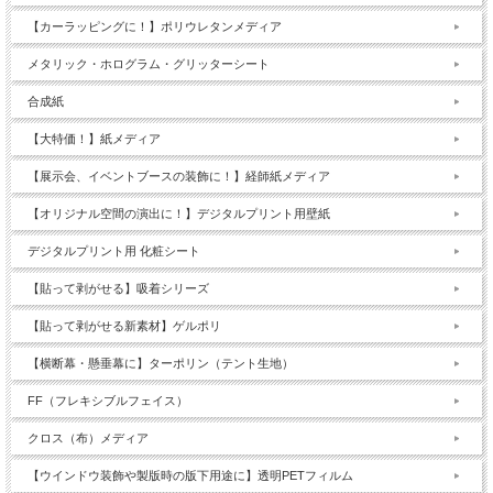
【カーラッピングに！】ポリウレタンメディア
メタリック・ホログラム・グリッターシート
合成紙
【大特価！】紙メディア
【展示会、イベントブースの装飾に！】経師紙メディア
【オリジナル空間の演出に！】デジタルプリント用壁紙
デジタルプリント用 化粧シート
【貼って剥がせる】吸着シリーズ
【貼って剥がせる新素材】ゲルポリ
【横断幕・懸垂幕に】ターポリン（テント生地）
FF（フレキシブルフェイス）
クロス（布）メディア
【ウインドウ装飾や製版時の版下用途に】透明PETフィルム