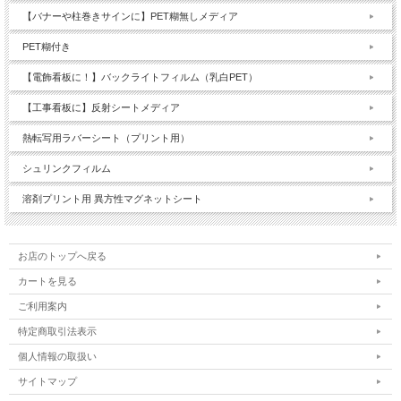
【バナーや柱巻きサインに】PET糊無しメディア
PET糊付き
【電飾看板に！】バックライトフィルム（乳白PET）
【工事看板に】反射シートメディア
熱転写用ラバーシート（プリント用）
シュリンクフィルム
溶剤プリント用 異方性マグネットシート
お店のトップへ戻る
カートを見る
ご利用案内
特定商取引法表示
個人情報の取扱い
サイトマップ