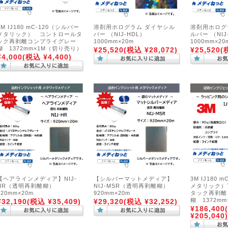
3M IJ180 mC-120（シルバー
溶剤用ホログラム ダイヤシル
溶剤用ホログ
メタリック） コントロールタ
バー （NIJ-HDL）
ルバー （NIJ
ック再剥離コンプライグレー
1000mm×20m
1000mm×20
糊 1372mm×1M（切り売り）
¥25,520
(税込 ¥28,072)
¥25,520
(
¥4,000
(税込 ¥4,400)
【ヘアラインメディア】NIJ-
【シルバーマットメディア】
3M IJ180 
HR（透明再剥離糊）
NIJ-MSR（透明再剥離糊）
メタリック）
920mm×20m
920mm×20m
タック再剥離
糊 1372mm
¥32,190
(税込 ¥35,409)
¥29,320
(税込 ¥32,252)
¥186,400
¥205,040)