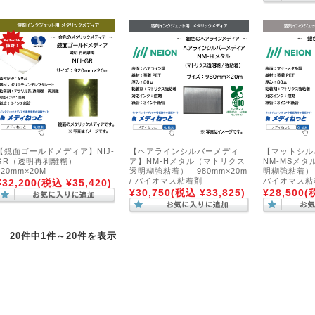
【鏡面ゴールドメディア】NIJ-
【ヘアラインシルバーメディ
【マットシル
GR（透明再剥離糊）
ア】NM-Hメタル（マトリクス
NM-MSメ
920mm×20M
透明糊強粘着） 980mm×20m
明糊強粘着） 9
/ バイオマス粘着剤
バイオマス粘
¥32,200
(税込 ¥35,420)
¥30,750
(税込 ¥33,825)
¥28,500
(
20件中1件～20件を表示