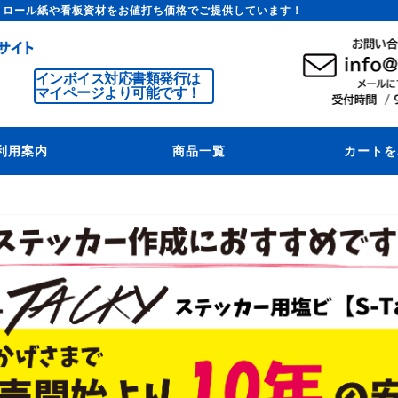
トロール紙や看板資材をお値打ち価格でご提供しています！
インボイス対応書類発行は
マイページより可能です！
利用案内
商品一覧
カートを