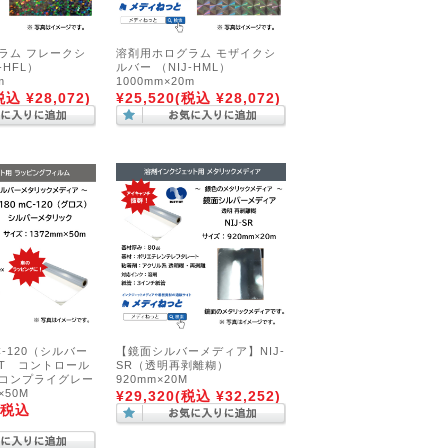
ラム フレークシ
溶剤用ホログラム モザイクシ
-HFL）
ルバー （NIJ-HML）
m
1000mm×20m
税込 ¥28,072)
¥25,520
(税込 ¥28,072)
mC-120（シルバー
【鏡面シルバーメディア】NIJ-
T コントロール
SR（透明再剥離糊）
コンプライグレー
920mm×20M
×50M
¥29,320
(税込 ¥32,252)
(税込