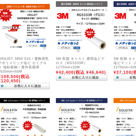
ORAJET 3850 010 / 電飾用乳
3M 長期 キャスト 透明塩ビグ
3M 長期 キ
半ポリメリック塩ビ セミグロ
ロス（RG5333R）
塩ビマット（
ス 強粘着糊 / 屋外長期用
1270mm×20M
1270mm×20
1520mm×50M
¥42,400
(税込 ¥46,640)
¥37,100
(
¥109,500
(税込
¥120,450)