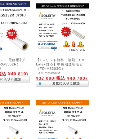
ャスト 電飾用乳白
【1スリット無料！溶剤、UV、
RG5332R）
Latex対応】中長期透明塩ビ
M
（FD-M6303G）
1370mm×50M
税込 ¥40,810)
¥37,000
(税込 ¥40,700)