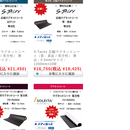
 広幅マグネットシー
S-Tacky 広幅マグネットシー
/ 等方性） 厚
ト（茶：原反 / 等方性） 厚
/サイズ：
み：0.5mm/サイズ：
1200mm×10M
税込 ¥21,450)
¥16,750
(税込 ¥18,425)