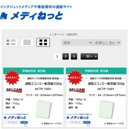
1 / 3ページ
（全81件）
1
2
3
次へ