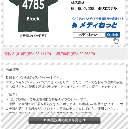
価格:21,010円(税込 23,111円)
～
35,780円(税込 39,358円)
商品説明
反射タイプの熱転写ラバーシートです。
ファッションアパレルへのアクセントとして、またカラフルでなおかつ夜間の安全
性も保持したい 警備や誘導ボランティアウェアなどで広くご活用いただけます。
【特長】
・【145℃-8秒】で熱圧着可能な時短タイプのシートです。
・中温・短時間での圧着が可能ですが、ポリエステル素材への転写ではブリードや
コテ跡が発生する恐れがございます。事前にテストをしてからご使用ください。
・裏面が粘着付きペットフィルムなので位置決めが簡単です。
・もちろんカス取りも簡単です。誤って剥がした部分もペットフィルムに戻すこと
▼ 商品説明の続きを見る ▼
が可能です。