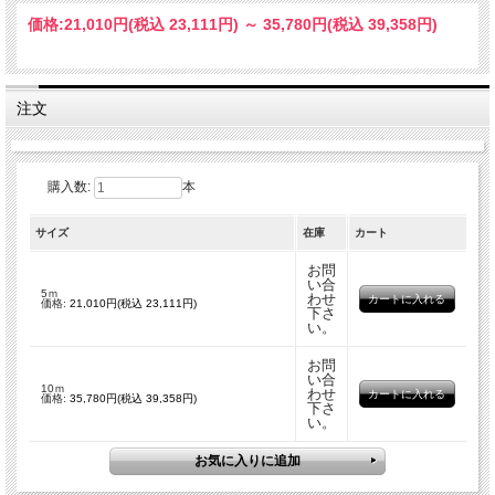
【適している素材】
価格:
21,010円
(税込 23,111円)
～
35,780円
(税込 39,358円)
綿、綿ポリ混紡、ボリエステル（※ポリエステル素材に対しては再昇華の可能性が
あります）
【仕様】
注文
・フィルム素材：再帰反射フィルム
・厚さ：205ミクロン（±10%）
・ライナー：PET（粘着付き）
・認証：洗濯堅牢度4-5級
購入数:
本
【転写方法】
転写する素材を事前に2秒程プレスして、「しわ」を伸ばしてから作業に入ってく
サイズ
在庫
カート
ださい。
ポリエステル系素材には、事前プレスはしないでください。
お問
1) カッティングプロッターで圧着する面をミラーカットします。
い合
5ｍ
・推奨刃：標準刃 ・刃圧：60gf - 70gf ・スピード：8 - 10cm/秒
わせ
価格:
21,010円(税込 23,111円)
下さ
2) カス取り後、【中圧】【145℃】で【8秒】プレスします。
い。
3) ライナーは完全に冷めてから剥がしてください。仕上げプレスは不要です。
※ ポリエステル素材に転写した場合、再昇華の可能性、コテ跡がのこることがあ
お問
い合
ります。
10ｍ
わせ
価格:
35,780円(税込 39,358円)
下さ
※ 転写物素材のタグにある注意事項を十分把握した上でご利用ください。
い。
※ 上記の設定は目安です。素材・プレス機、その他の環境により設定が異なりま
す。
※ 標準刀をおすすめします。刃圧は60～70gf。
※ 必ず事前にテストしてからご利用ください。