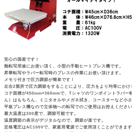
安心の国産です！
熱転写用途にお使い頂く、小型の手動ヒートプレス機です。
昇華転写やラバー転写時のプレスの作業にお使い頂けます。
メモリ付きで圧力調節が簡単です！
左右2箇所で圧力調節をすることにより、圧力をより均等にかけ
コテ面積が450mm×360mmで、Tシャツのワンポイントラバ
ん）はもちろん、ミニタオルやメガネ拭き、コースターなど小
平板プレス機なので立体物への転写でのご使用はお控えくださ
最大温度は200度で、調節可能です。
温度調節の表示がデジタルなので、調節が楽です。
定格電圧はAC100Vで、家庭用電源でご使用頂くことができま