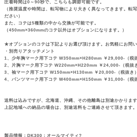
圧着時間は0～90秒で、こちらも調節可能です。
（推奨温度や時間は、転写物により大きく異なってきます。転
ださい）
また、コテは5種類の中から交換が可能です。
（450mm×360mmのコテ以外はオプションになります。）
★オプションのコテは下記よりお選び頂けます。お気軽にお問
・別売りアタッチメント
1、少年胸マーク用下コテ W350mm×H280mm ￥29,000-（
2、片胸マーク用下コテ W220mm×H220mm ￥24,000-（税抜
3、袖マーク用下コテ W150mm×H130mm ￥20,000-（税抜き
4、パンツマーク用下コテ W400mm×H150mm ￥31,000-（
送料は込みですが、北海道、沖縄、その他離島は別途かかりま
上記地域への納品の場合は、別途送料をご連絡させて頂きます
製品情報：DK300：オールマイティ?