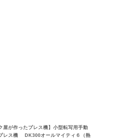
ク屋が作ったプレス機】小型転写用手動
プレス機 DK300オールマイティ６（熱