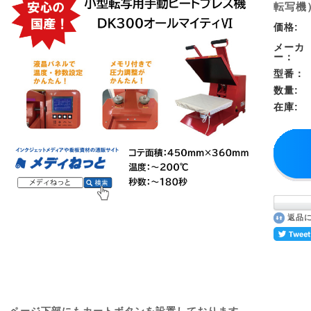
転写機
価格:
メーカ
ー：
型番：
数量:
在庫:
返品