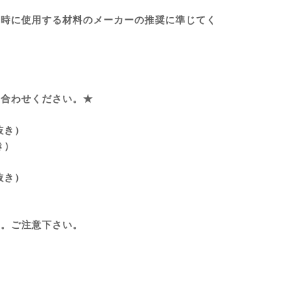
写時に使用する材料のメーカーの推奨に準じてく
い合わせください。★
税抜き）
き）
）
税抜き）
す。ご注意下さい。
。