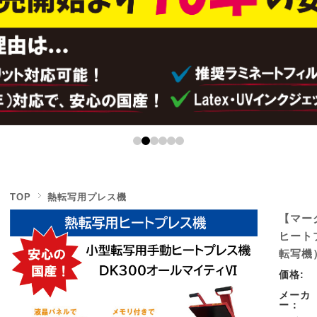
TOP
熱転写用プレス機
【マー
ヒート
転写機
価格:
メーカ
ー：