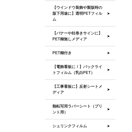
【ウインドウ装飾や製版時の
版下用途に】透明PETフィル
ム
【バナーや柱巻きサインに】
PET糊無しメディア
PET糊付き
【電飾看板に！】バックライ
トフィルム（乳白PET）
【工事看板に】反射シートメ
ディア
熱転写用ラバーシート（プリ
ント用）
シュリンクフィルム