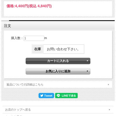
拠。 ■送料について 切り売りの場合、個別送料設定がございます。1梱包につき送
価格:
4,400円
(税込 4,840円)
料￥1,050-（税抜）になります。 沖縄・離島など超過送料がかかる場合は改めて送
料をご連絡させて頂きます。何卒ご了承ください。 ■注意事項 ・3M オートウィン
ドウフィルム セラミックIMシリーズは自動車窓ガラスの内側に貼付けるために設
計された製品のため、窓ガラス外側への貼付けは用途外となります。 ・製造工程
上、製品ロット間でスモーク色にバラツキが発生する場合があります。 同一車両
注文
内で同じスモーク調を使用する場合は同一ロットをご使用ください。 ・本製品は
プラスティックフィルムであり、保管環境に拘わらず経年での劣化が生じます。
・特に劣悪な環境 (炎天下など) では、フィルムや粘着剤の劣化が早く進む傾向が
購入数：
m
あるので、劣悪な環境下での長期駐車等は避けるようにしてください。 上記は本
製品の用途に則してご使用いただく上での一般的な事項を記載しておりますが、こ
在庫
お問い合わせ下さい。
れによりアプリケーションを保証するものではありません。 必ずお客様で使用に
問題が無いことをご確認の上、ご使用ください。
返品についての詳細はこちら
お店のトップへ戻る