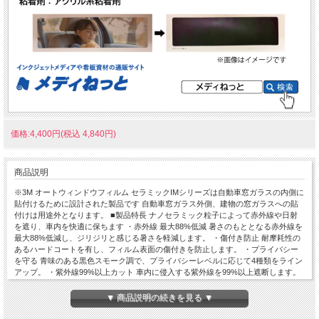
価格:4,400円(税込 4,840円)
商品説明
※3M オートウィンドウフィルム セラミックIMシリーズは自動車窓ガラスの内側に
貼付けるために設計された製品です 自動車窓ガラス外側、建物の窓ガラスへの貼
付けは用途外となります。 ■製品特長 ナノセラミック粒子によって赤外線や日射
を遮り、車内を快適に保ちます ・赤外線 最大88%低減 暑さのもととなる赤外線を
最大88%低減し、ジリジリと感じる暑さを軽減します。 ・傷付き防止 耐摩耗性の
あるハードコートを有し、フィルム表面の傷付きを防止します。 ・プライバシー
を守る 青味のある黒色スモーク調で、プライバシーレベルに応じて4種類をライン
アップ。 ・紫外線99%以上カット 車内に侵入する紫外線を99%以上遮断します。
・電波を遮断しない 金属不含有のため、電波を使用する機器に影響を及ぼしませ
ん。 ・飛散防止効果 ガラスの飛散防止効果を有します。 ■製品構造 ■物理特性 ■
▼ 商品説明の続きを見る ▼
製品特性 幅：1100ｍｍ 材質：ポリエステル 製品厚み：約57μm 剥離フィルム厚
み：23μm 粘着剤：アクリル系粘着剤 粘着力：(6N以上/25mm) ※JIS S 3107に準