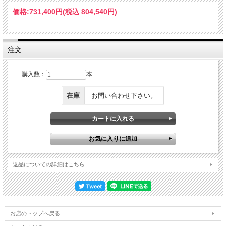
価格:
731,400円
(税込 804,540円)
【製品特徴】
■高い反射性能
視認性向上により、昼間はもちろん夜間の安全対策にも貢献します。
■被着体との良好な接着性
注文
アルミ、ポリウレタン、ポリエチレンレジンをはじめ、従来は貼り付けできなかっ
たPVCレンジ素材などにも使用でき、さまざまな用途に活用できます。
購入数：
本
■高い柔軟性
支柱、三次曲面への貼り付けもOK。
コーン、ポストコーン、コーンバー、細い支柱、ヘルメット、曲面の板などにも最
在庫
お問い合わせ下さい。
適です。
■優れた可とう性
被着体が一時的に変形した場合もシートが被着体に追従するため破損しにくく視認
性の維持が可能です。
■高い耐低温衝撃性
衝撃にも強く破損しにくく、低温時での耐久性にも優れています。
返品についての詳細はこちら
■環境に配慮した製品構造
従来のガラスビーズタイプ反射シート製品に比べ、原材料・製造・流通の過程での
CO2排出量を約40%削減しました。
【プリズム型反射シートの構造】
お店のトップへ戻る