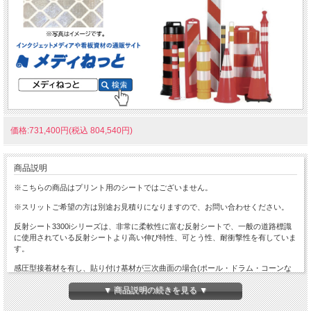
価格:731,400円(税込 804,540円)
商品説明
※こちらの商品はプリント用のシートではございません。
※スリットご希望の方は別途お見積りになりますので、お問い合わせください。
反射シート3300iシリーズは、非常に柔軟性に富む反射シートで、一般の道路標識
に使用されている反射シートより高い伸び特性、可とう性、耐衝撃性を有していま
す。
感圧型接着材を有し、貼り付け基材が三次曲面の場合(ポール・ドラム・コーンな
ど)や、ある一定の柔軟性を持つ場合に特に適しています。
▼ 商品説明の続きを見る ▼
また、プリズムを再帰性反射素子に採用し、従来のガラスビーズ素子による反射シ
ートより高度な反射機能を発揮し、広角性にも優れています。